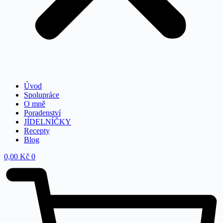
Úvod
Spolupráce
O mně
Poradenství
JÍDELNÍČKY
Recepty
Blog
0,00
Kč
0