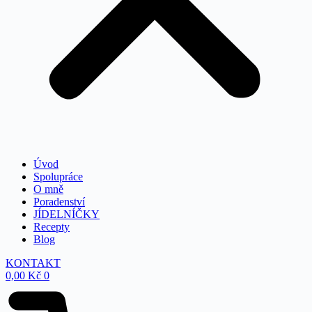
Úvod
Spolupráce
O mně
Poradenství
JÍDELNÍČKY
Recepty
Blog
KONTAKT
0,00
Kč
0