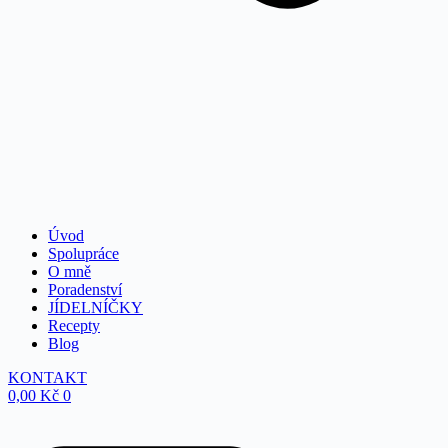
Úvod
Spolupráce
O mně
Poradenství
JÍDELNÍČKY
Recepty
Blog
KONTAKT
0,00
Kč
0