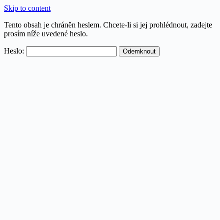
Skip to content
Tento obsah je chráněn heslem. Chcete-li si jej prohlédnout, zadejte
prosím níže uvedené heslo.
Heslo: